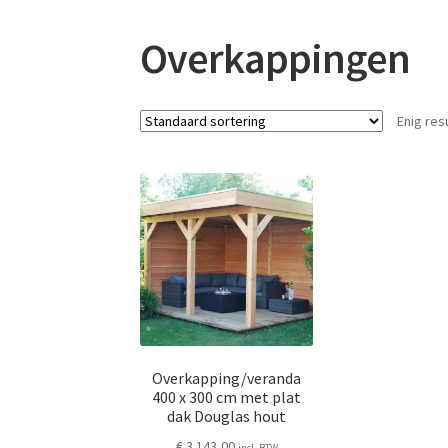
Overkappingen
Enig res
Overkapping/veranda
400 x 300 cm met plat
dak Douglas hout
€
3.143,00
incl. BTW