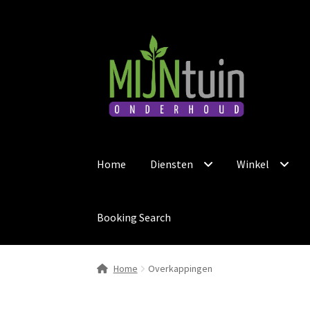
Ga
Ga
door
naar
naar
de
navigatie
inhoud
Home
Diensten
Winkel
Booking Search
Home
Overkappingen