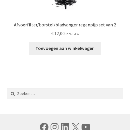
Afvoerfilter/borstel/bladvanger regenpijp set van 2
€
12,00
incl. BTW
Toevoegen aan winkelwagen
Zoeken
naar:
Facebook
Instagram
LinkedIn
X
YouTube