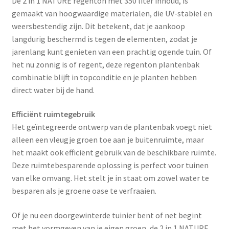
De 2 in 1 NATURE regenton met 350 liter inhoud, is
gemaakt van hoogwaardige materialen, die UV-stabiel en
weersbestendig zijn. Dit betekent, dat je aankoop
langdurig beschermd is tegen de elementen, zodat je
jarenlang kunt genieten van een prachtig ogende tuin. Of
het nu zonnig is of regent, deze regenton plantenbak
combinatie blijft in topconditie en je planten hebben
direct water bij de hand.
Efficiënt ruimtegebruik
Het geïntegreerde ontwerp van de plantenbak voegt niet
alleen een vleugje groen toe aan je buitenruimte, maar
het maakt ook efficiënt gebruik van de beschikbare ruimte.
Deze ruimtebesparende oplossing is perfect voor tuinen
van elke omvang. Het stelt je in staat om zowel water te
besparen als je groene oase te verfraaien.
Of je nu een doorgewinterde tuinier bent of net begint
met het vormgeven van je eigen groen, de 2 in 1 NATURE