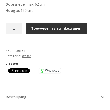
Doorsnede:
max. 62 cm.
Hoogte:
150 cm.
2
Toevoegen aan winkelwagen
in1
regenton
NATURE
350
SKU:
4836154
Categorie:
Water
liter
Grafietgrijs
Dit delen:
aantal
WhatsApp
Beschrijving