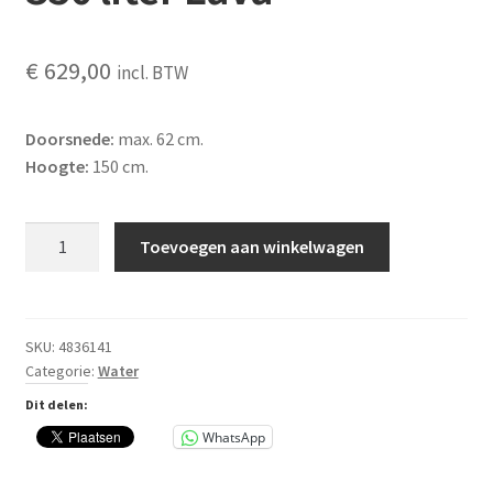
€
629,00
incl. BTW
Doorsnede:
max. 62 cm.
Hoogte:
150 cm.
2
Toevoegen aan winkelwagen
in1
regenton
STONE
350
SKU:
4836141
Categorie:
Water
liter
Lava
Dit delen:
aantal
WhatsApp