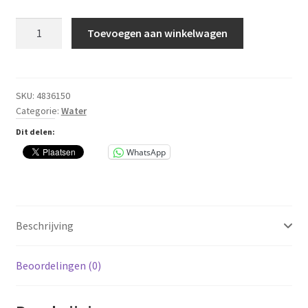
2
Toevoegen aan winkelwagen
in1
regenton
350
liter
SKU:
4836150
Categorie:
Water
Arctic
62(max)
Dit delen:
x
WhatsApp
h.150
cm
aantal
Beschrijving
Beoordelingen (0)