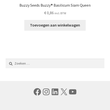
Buzzy Seeds Buzzy® Basilicum Siam Queen
€
0,86
incl. BTW
Toevoegen aan winkelwagen
Zoeken
naar:
Facebook
Instagram
LinkedIn
X
YouTube