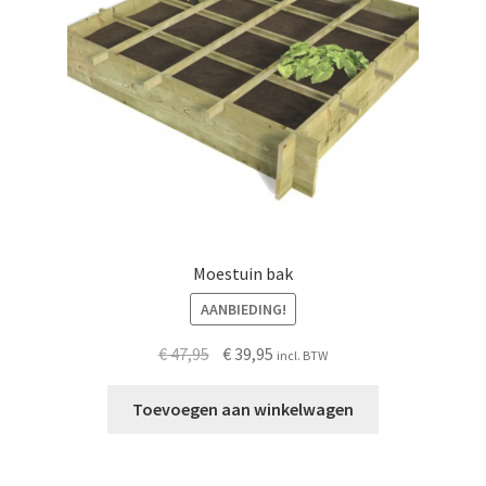
Moestuin bak
AANBIEDING!
Oorspronkelijke
Huidige
€
47,95
€
39,95
incl. BTW
prijs
prijs
was:
is:
Toevoegen aan winkelwagen
€ 47,95.
€ 39,95.