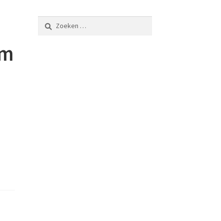
Zoeken
naar:
cm