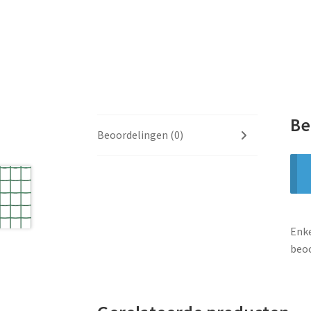
Be
Beoordelingen (0)
Enke
beoo