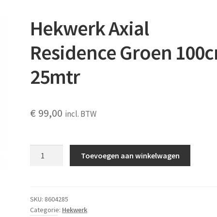
Hekwerk Axial
Residence Groen 100
25mtr
€
99,00
incl. BTW
Hekwerk
Toevoegen aan winkelwagen
Axial
Residence
Groen
100cm
SKU:
8604285
Categorie:
Hekwerk
25mtr