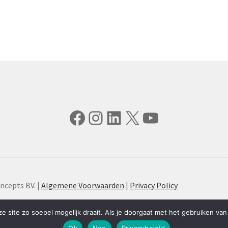
Facebook
Instagram
LinkedIn
X
YouTube
ncepts BV. |
Algemene Voorwaarden
|
Privacy Policy
 site zo soepel mogelijk draait. Als je doorgaat met het gebruiken van 
Ok
Nee
Privacybeleid