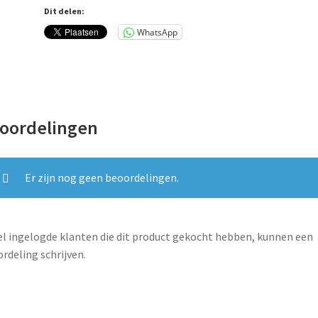
aantal
Dit delen:
WhatsApp
oordelingen
Er zijn nog geen beoordelingen.
l ingelogde klanten die dit product gekocht hebben, kunnen een
rdeling schrijven.