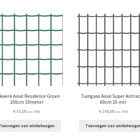
kwerk Axial Residence Groen
Tuingaas Axial Super Antrac
100cm 10meter
60cm 25 mtr
€
53,00
€
149,00
incl. BTW
incl. BTW
Toevoegen aan winkelwagen
Toevoegen aan winkelwage