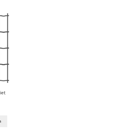
iet
n