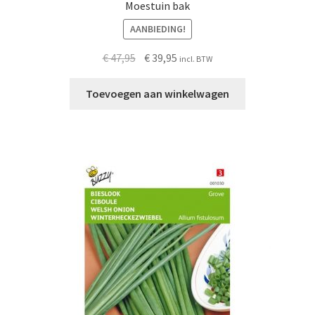
Moestuin bak
AANBIEDING!
Oorspronkelijke
Huidige
€
47,95
€
39,95
incl. BTW
prijs
prijs
was:
is:
Toevoegen aan winkelwagen
€ 47,95.
€ 39,95.