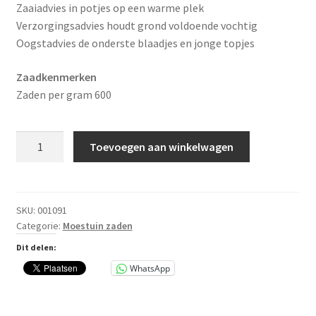
Zaaiadvies in potjes op een warme plek
Verzorgingsadvies houdt grond voldoende vochtig
Oogstadvies de onderste blaadjes en jonge topjes
Zaadkenmerken
Zaden per gram 600
Basilicum
Toevoegen aan winkelwagen
Grove
HT
aantal
SKU:
001091
Categorie:
Moestuin zaden
Dit delen:
WhatsApp