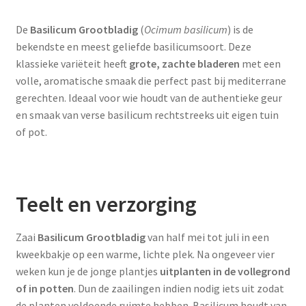
De
Basilicum Grootbladig
(
Ocimum basilicum
) is de
bekendste en meest geliefde basilicumsoort. Deze
klassieke variëteit heeft
grote, zachte bladeren
met een
volle, aromatische smaak die perfect past bij mediterrane
gerechten. Ideaal voor wie houdt van de authentieke geur
en smaak van verse basilicum rechtstreeks uit eigen tuin
of pot.
Teelt en verzorging
Zaai
Basilicum Grootbladig
van half mei tot juli in een
kweekbakje op een warme, lichte plek. Na ongeveer vier
weken kun je de jonge plantjes
uitplanten in de vollegrond
of in potten
. Dun de zaailingen indien nodig iets uit zodat
de planten voldoende ruimte hebben. Basilicum houdt van