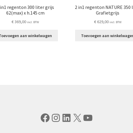
 in1 regenton 300 liter grijs
2 in1 regenton NATURE 350 l
62(max) x h.145 cm
Grafietgrijs
€
369,00
€
629,00
incl. BTW
incl. BTW
Toevoegen aan winkelwagen
Toevoegen aan winkelwage
Facebook
Instagram
LinkedIn
X
YouTube