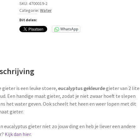
aantal
SKU:
4700019-2
Categorie:
Water
Dit delen:
WhatsApp
schrijving
 gieter is een leuke stoere,
eucalyptus gekleurde
gieter van 2 lite
ud. Een handige maat gieter, zodat je niet zwaar hoeft te slepen
ens het water geven. Ook scheelt het heen en weer lopen met dit
aat gieter.
en eucalyptus gieter niet zo jouw ding en heb je liever een andere
r?
Kijk dan hier
.