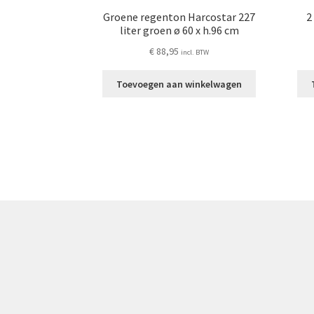
Groene regenton Harcostar 227
2
liter groen ø 60 x h.96 cm
€
88,95
incl. BTW
Toevoegen aan winkelwagen