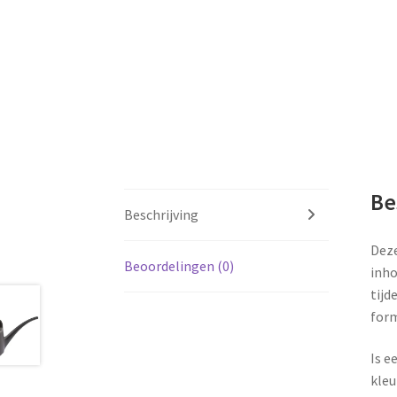
Be
Beschrijving
Deze
Beoordelingen (0)
inho
tijd
form
Is e
kleu