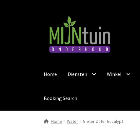
Ga
Ga
door
naar
naar
de
navigatie
inhoud
Home
Diensten
Winkel
Booking Search
Home
Water
Gieter 2 liter Eucalypt