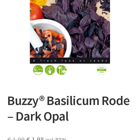
Contact
Booking Search
Buzzy® Basilicum Rode
– Dark Opal
Oorspronkelijke
Huidige
€
1,99
€
1,98