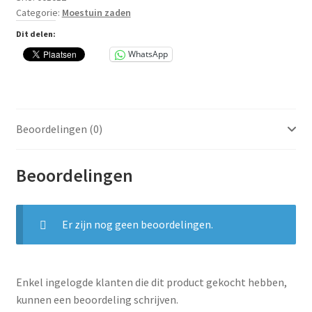
Categorie:
Moestuin zaden
Opal
aantal
Dit delen:
WhatsApp
Beoordelingen (0)
Beoordelingen
Er zijn nog geen beoordelingen.
Enkel ingelogde klanten die dit product gekocht hebben,
kunnen een beoordeling schrijven.