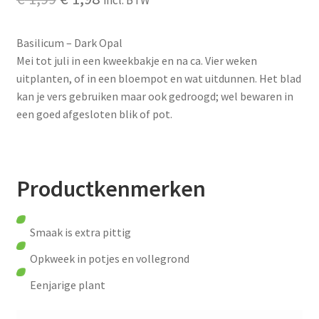
incl. BTW
prijs
prijs
Basilicum – Dark Opal
was:
is:
Mei tot juli in een kweekbakje en na ca. Vier weken
€ 1,99.
€ 1,98.
uitplanten, of in een bloempot en wat uitdunnen. Het blad
kan je vers gebruiken maar ook gedroogd; wel bewaren in
een goed afgesloten blik of pot.
Productkenmerken
Smaak is extra pittig
Opkweek in potjes en vollegrond
Eenjarige plant