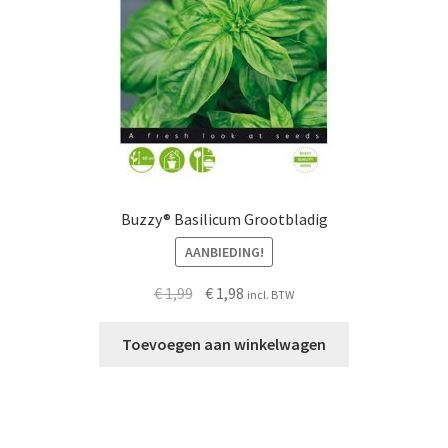
Buzzy® Basilicum Grootbladig
AANBIEDING!
Oorspronkelijke
Huidige
€
1,99
€
1,98
incl. BTW
prijs
prijs
was:
is:
Toevoegen aan winkelwagen
€ 1,99.
€ 1,98.