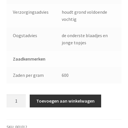
Verzorgingsadvies
houdt grond voldoende
vochtig
Oogstadvies
de onderste blaadjes en
jonge topjes
Zaadkenmerken
Zaden per gram
600
Buzzy®
Toevoegen aan winkelwagen
Basilicum
Rode
-
Dark
SKU:
001012