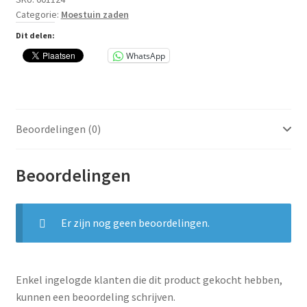
Categorie:
Moestuin zaden
aantal
Dit delen:
WhatsApp
Beoordelingen (0)
Beoordelingen
Er zijn nog geen beoordelingen.
Enkel ingelogde klanten die dit product gekocht hebben,
kunnen een beoordeling schrijven.