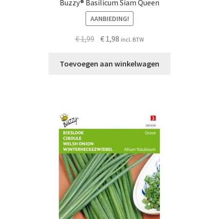
Buzzy® Basilicum Siam Queen
AANBIEDING!
Oorspronkelijke
Huidige
€
1,99
€
1,98
incl. BTW
prijs
prijs
was:
is:
Toevoegen aan winkelwagen
€ 1,99.
€ 1,98.