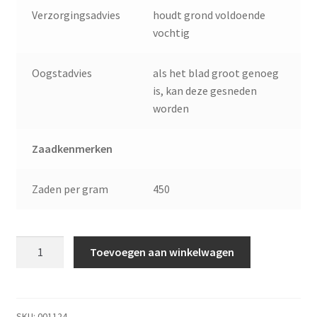
Verzorgingsadvies
houdt grond voldoende
vochtig
Oogstadvies
als het blad groot genoeg
is, kan deze gesneden
worden
Zaadkenmerken
Zaden per gram
450
Buzzy
Toevoegen aan winkelwagen
Seeds
Buzzy®
Bieslook
Grove
SKU:
001124