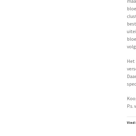
maar
bloe
clus
best
uite
bloe
volg
Het 
vers
Daar
spec
Koop
P.s.
Vind 