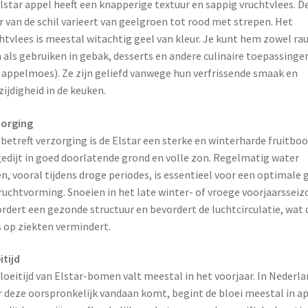
lstar appel heeft een knapperige textuur en sappig vruchtvlees. D
r van de schil varieert van geelgroen tot rood met strepen. Het
htvlees is meestal witachtig geel van kleur. Je kunt hem zowel ra
 als gebruiken in gebak, desserts en andere culinaire toepassinge
. appelmoes). Ze zijn geliefd vanwege hun verfrissende smaak en
zijdigheid in de keuken.
zorging
betreft verzorging is de Elstar een sterke en winterharde fruitbo
gedijt in goed doorlatende grond en volle zon. Regelmatig water
n, vooral tijdens droge periodes, is essentieel voor een optimale 
ruchtvorming. Snoeien in het late winter- of vroege voorjaarsseiz
rdert een gezonde structuur en bevordert de luchtcirculatie, wat 
 op ziekten vermindert.
itijd
loeitijd van Elstar-bomen valt meestal in het voorjaar. In Nederla
 deze oorspronkelijk vandaan komt, begint de bloei meestal in apr