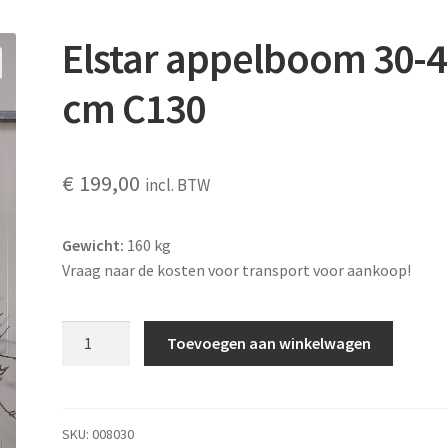
Elstar appelboom 30-4
cm C130
€
199,00
incl. BTW
Gewicht:
160 kg
Vraag naar de kosten voor transport voor aankoop!
Elstar
Toevoegen aan winkelwagen
appelboom
30-
40
cm C130
SKU:
008030