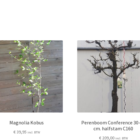
Magnolia Kobus
Perenboom Conference 30
cm. halfstam C160
€
39,95
incl. BTW
€
209,00
incl. BTW