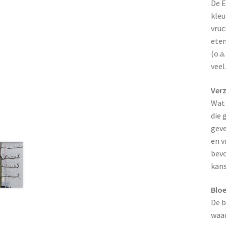
De E
kleu
vruc
eten
(o.a
veel
Ver
Wat 
die 
geve
en v
bevo
kans
Bloe
De b
waar