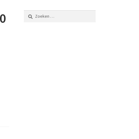
0
Zoeken
naar: