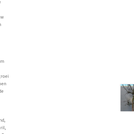
e
uw
n
om
groei
oen
de
nd,
il,