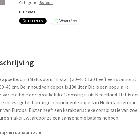
Categorie:
Bomen
aantal
Dit delen:
WhatsApp
schrijving
 appelboom (Malus dom. ‘Elstar’) 30-40 C130 heeft een stamomt
30-40 cm. De inhoud van de pot is 130 liter. Dit is een populaire
lvariëteit die oorspronkelijk afkomstig is uit Nederland. Het is ee
de meest geteelde en geconsumeerde appels in Nederland en and
n van Europa. Elstar heeft een karakteristieke combinatie van zoe
ure smaken, waardoor ze een aangename balans hebben.
rlijk en consumptie