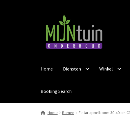
Ga
Ga
door
naar
naar
de
navigatie
inhoud
Home
Diensten
Winkel
Booking Search
Home
Bomen
Elstar appelboom 30-40 cm C