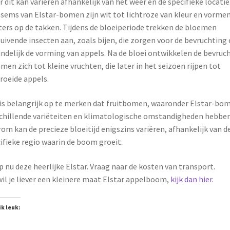
 dit kan variëren afhankelijk van het weer en de specifieke locatie
sems van Elstar-bomen zijn wit tot lichtroze van kleur en vorme
ters op de takken. Tijdens de bloeiperiode trekken de bloemen
uivende insecten aan, zoals bijen, die zorgen voor de bevruchting 
indelijk de vorming van appels. Na de bloei ontwikkelen de bevruc
men zich tot kleine vruchten, die later in het seizoen rijpen tot
roeide appels.
is belangrijk op te merken dat fruitbomen, waaronder Elstar-bo
chillende variëteiten en klimatologische omstandigheden hebben
om kan de precieze bloeitijd enigszins variëren, afhankelijk van d
ifieke regio waarin de boom groeit.
 nu deze heerlijke Elstar. Vraag naar de kosten van transport.
 wil je liever een kleinere maat Elstar appelboom,
kijk dan hier
.
ik leuk: