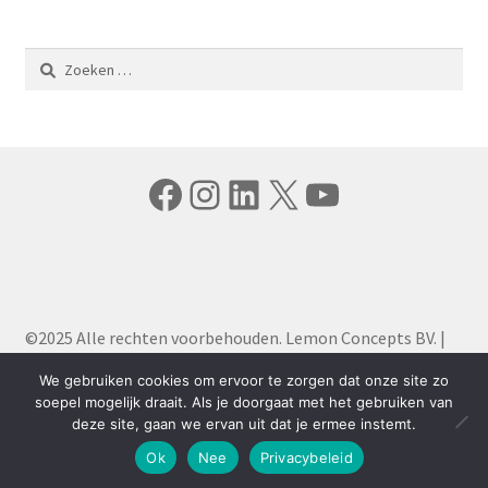
Zoeken
naar:
Facebook
Instagram
LinkedIn
X
YouTube
©2025 Alle rechten voorbehouden. Lemon Concepts BV. |
Algemene Voorwaarden
|
Privacy Policy
We gebruiken cookies om ervoor te zorgen dat onze site zo
soepel mogelijk draait. Als je doorgaat met het gebruiken van
deze site, gaan we ervan uit dat je ermee instemt.
0
Ok
Nee
Privacybeleid
Zoeken
Zoeken