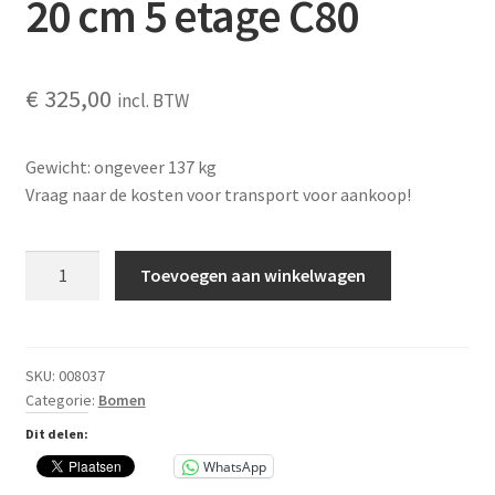
20 cm 5 etage C80
€
325,00
incl. BTW
Gewicht: ongeveer 137 kg
Vraag naar de kosten voor transport voor aankoop!
Appelboom
Toevoegen aan winkelwagen
Elstar
18-
20
cm
SKU:
008037
Categorie:
Bomen
5
etage C80
Dit delen:
aantal
WhatsApp