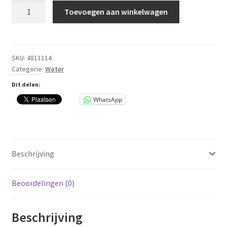
Groene
Toevoegen aan winkelwagen
regenton
Harcostar
114
liter
SKU:
4811114
Categorie:
Water
ø51
x
Dit delen:
h.66
WhatsApp
cm
aantal
Beschrijving
Beoordelingen (0)
Beschrijving