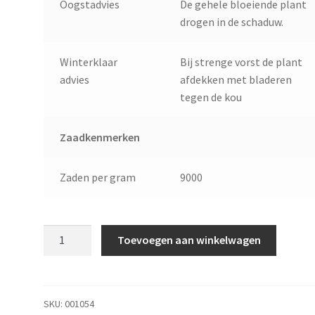
Oogstadvies
De gehele bloeiende plant
drogen in de schaduw.
Winterklaar
Bij strenge vorst de plant
advies
afdekken met bladeren
tegen de kou
Zaadkenmerken
Zaden per gram
9000
Horti
Toevoegen aan winkelwagen
Tops
HT
Sint-
Janskruid
SKU:
001054