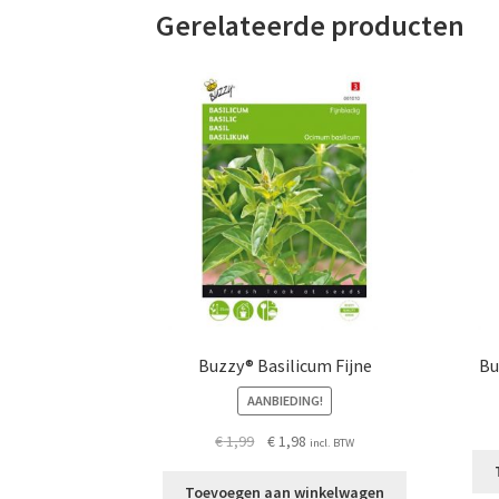
Gerelateerde producten
Buzzy® Basilicum Fijne
Bu
AANBIEDING!
Oorspronkelijke
Huidige
€
1,99
€
1,98
incl. BTW
prijs
prijs
was:
is:
Toevoegen aan winkelwagen