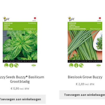
zzy Seeds Buzzy® Basilicum
Bieslook Grove Buzzy
Grootbladig
€
2,69
incl. BTW
€
0,86
incl. BTW
Toevoegen aan winkelwage
Toevoegen aan winkelwagen