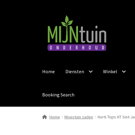
Ga
Ga
door
naar
naar
de
navigatie
inhoud
Home
Diensten
Winkel
Booking Search
Home
Moestuin zaden
Horti Tops HT Sint-Ja