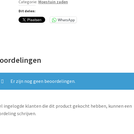
Categorie:
Moestuin zaden
-
Iperico
Dit delen:
aantal
WhatsApp
oordelingen
Er zijn nog geen beoordelingen.
l ingelogde klanten die dit product gekocht hebben, kunnen een
rdeling schrijven.