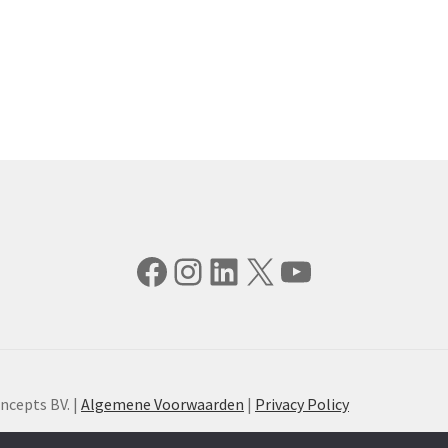
Facebook
Instagram
LinkedIn
X
YouTube
ncepts BV. |
Algemene Voorwaarden
|
Privacy Policy