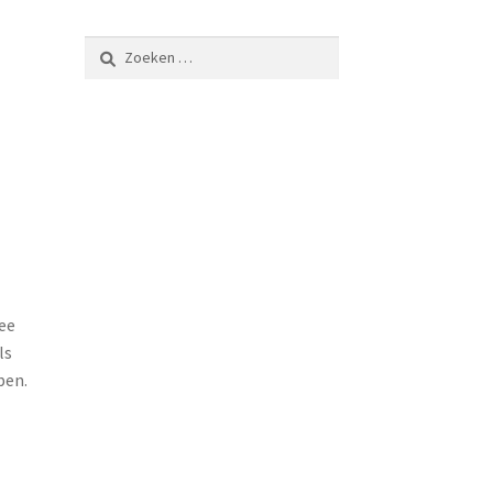
Zoeken
naar:
hee
ls
ben.