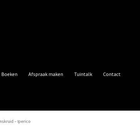
Boeken
Afspraak maken
Tuintalk
Contact
nskruid – Iperico