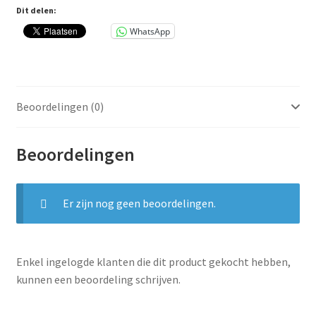
Florence
Dit delen:
aantal
WhatsApp
Beoordelingen (0)
Beoordelingen
Er zijn nog geen beoordelingen.
Enkel ingelogde klanten die dit product gekocht hebben,
kunnen een beoordeling schrijven.