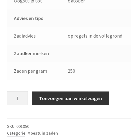
Oogsttijd tot
oktober
Advies en tips
Zaaiadvies
op regels in de vollegrond
Zaadkenmerken
Zaden per gram
250
Horti
Toevoegen aan winkelwagen
Tops
HT
Venkel
Doux
SKU:
001050
Categorie:
Moestuin zaden
de