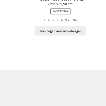
Groen 39,50 cm.
AANBIEDING!
Oorspronkelijke
Huidige
€
16,95
€
14,99
incl. BTW
prijs
prijs
was:
is:
Toevoegen aan winkelwagen
€ 16,95.
€ 14,99.