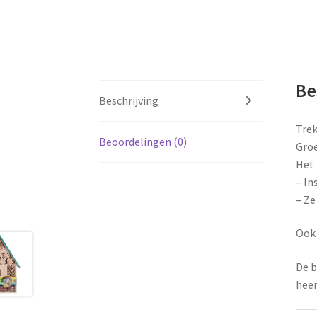
Be
Beschrijving
Trek
Beoordelingen (0)
Groe
Het 
– In
– Ze
Ook 
De b
heer