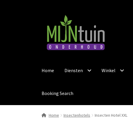
Ga
Ga
door
naar
naar
de
navigatie
inhoud
Home
Diensten
Winkel
Booking Search
Home
Insectenhotels
Insecten Hotel XXL