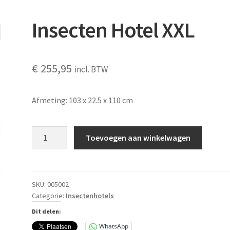
Insecten Hotel XXL
€
255,95
incl. BTW
Afmeting:
103 x 22.5 x 110 cm
Insecten
Toevoegen aan winkelwagen
Hotel
XXL
aantal
SKU:
005002
Categorie:
Insectenhotels
Dit delen:
WhatsApp