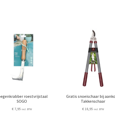
egenkrabber roestvrijstaal
Gratis snoeischaar bij aank
SOGO
Takkenschaar
€
7,95
€
18,95
incl. BTW
incl. BTW