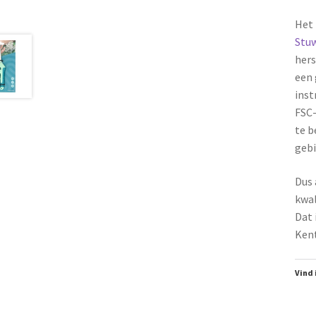
Het 
Stuw
hers
een 
inst
FSC-
te b
gebi
Dus 
kwal
Dat 
Kent
Vind 