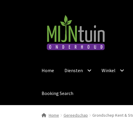
Ga
Ga
door
naar
naar
de
navigatie
inhoud
Home
Diensten
Winkel
Booking Search
Home
Gereedschap
Grondschep Kent & S