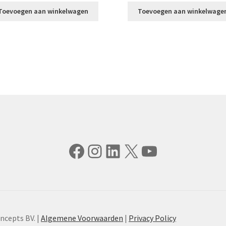
Toevoegen aan winkelwagen
Toevoegen aan winkelwage
Facebook
Instagram
LinkedIn
X
YouTube
ncepts BV. |
Algemene Voorwaarden
|
Privacy Policy