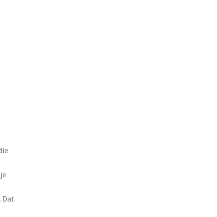
die
je
. Dat