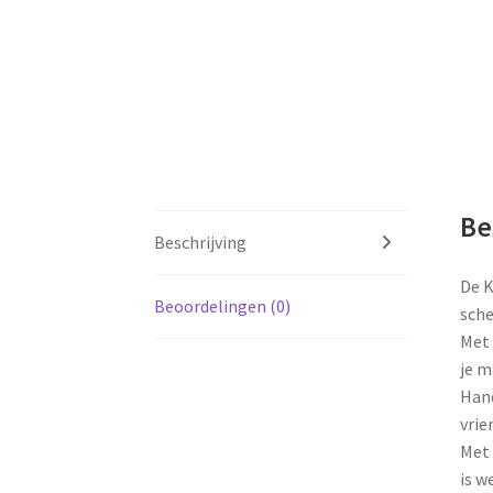
Be
Beschrijving
De K
Beoordelingen (0)
sche
Met 
je m
Hand
vrie
Met 
is w