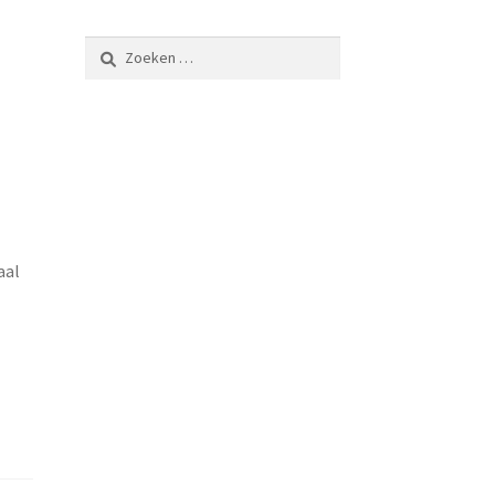
Zoeken
naar:
aal