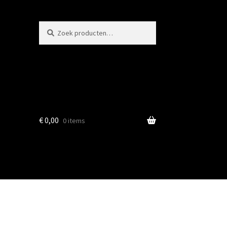
Zoeken
Zoeken
naar:
€
0,00
0 items