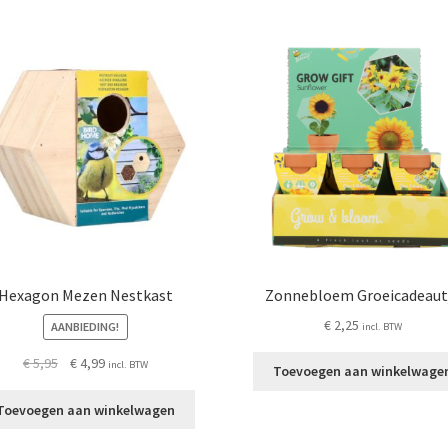
Hexagon Mezen Nestkast
Zonnebloem Groeicadeaut
€
2,25
AANBIEDING!
incl. BTW
Oorspronkelijke
Huidige
€
5,95
€
4,99
incl. BTW
Toevoegen aan winkelwage
prijs
prijs
was:
is:
Toevoegen aan winkelwagen
€ 5,95.
€ 4,99.