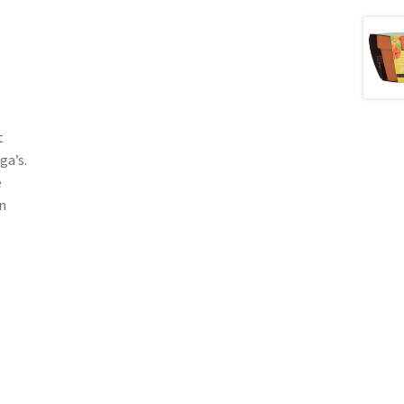
t
ga’s.
e
n