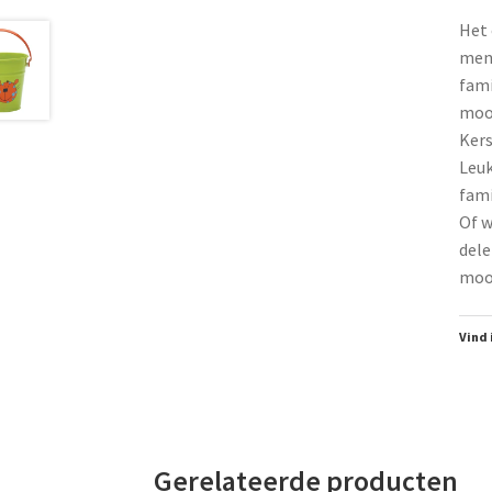
Het 
mens
fami
moo
Ker
Leuk
fami
Of w
dele
mooi
Vind 
Gerelateerde producten