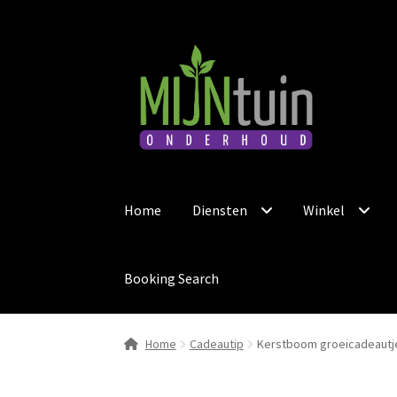
Ga
Ga
door
naar
naar
de
navigatie
inhoud
Home
Diensten
Winkel
Booking Search
Home
Cadeautip
Kerstboom groeicadeautj