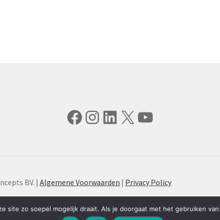
Facebook
Instagram
LinkedIn
X
YouTube
ncepts BV. |
Algemene Voorwaarden
|
Privacy Policy
 site zo soepel mogelijk draait. Als je doorgaat met het gebruiken van 