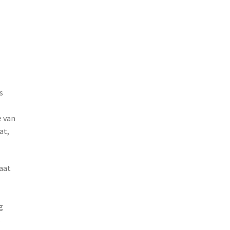
s
e van
at,
laat
g
.