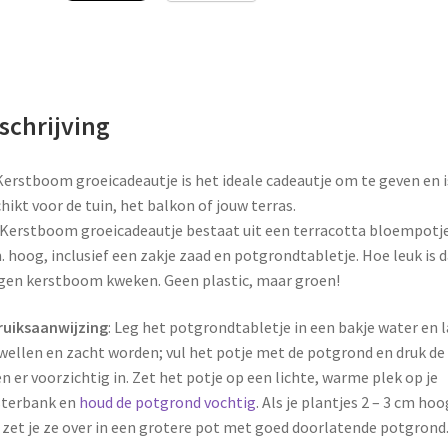
schrijving
Kerstboom groeicadeautje is het ideale cadeautje om te geven en i
hikt voor de tuin, het balkon of jouw terras.
Kerstboom groeicadeautje bestaat uit een terracotta bloempotj
. hoog, inclusief een zakje zaad en potgrondtabletje. Hoe leuk is d
igen kerstboom kweken. Geen plastic, maar groen!
ruiksaanwijzing
: Leg het potgrondtabletje in een bakje water en 
wellen en zacht worden; vul het potje met de potgrond en druk de
n er voorzichtig in. Zet het potje op een lichte, warme plek op je
sterbank en
houd de potgrond vochtig
. Als je plantjes 2 – 3 cm hoo
, zet je ze over in een grotere pot met goed doorlatende potgrond