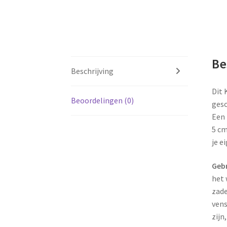
Be
Beschrijving
Dit 
Beoordelingen (0)
gesc
Een 
5 cm
je e
Geb
het 
zade
ven
zijn