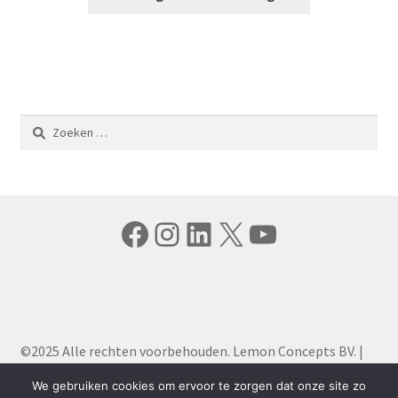
Zoeken
naar:
Facebook
Instagram
LinkedIn
X
YouTube
©2025 Alle rechten voorbehouden. Lemon Concepts BV. |
Algemene Voorwaarden
|
Privacy Policy
We gebruiken cookies om ervoor te zorgen dat onze site zo