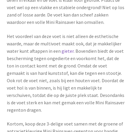
delen in elkaar en de voet is klaar voor gebruik. Plaats de
voet wel op een vlakke en stabiele ondergrond! Niet op los
zand of losse aarde. De voet kan dan scheef zakken
waardoor een volle Mini Rainsaver kan omvallen.
Het voordeel van deze voet is niet alleen de esthetische
waarde, maar de multivoet maakt ook, dat je makkelijker
water kunt aftappen in een
gieter
. Bovendien biedt de voet
bescherming tegen ongedierte en voorkomt het, dat de
ton in contact komt met de grond. Omdat de voet
gemaakt is van hard kunststof, kan die tegen een stootje.
Ook rot de voet niet, zoals bij een houten voet. Doordat de
voet hol is van binnen, is hij ligt en makkelijk te
verschuiven, totdat die op de juiste plek staat. Desondanks
is de voet sterk en kan met gemak een volle Mini Rainsaver
regenton dragen.
Kortom, koop deze 3-delige voet samen met de groene of
antracietkleurige Mini Rainsaver-regenton voor handig