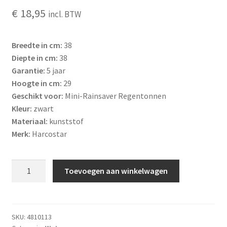
€
18,95
incl. BTW
Breedte in cm:
38
Diepte in cm:
38
Garantie:
5 jaar
Hoogte in cm:
29
Geschikt voor:
Mini-Rainsaver Regentonnen
Kleur:
zwart
Materiaal:
kunststof
Merk:
Harcostar
Multivoet
Toevoegen aan winkelwagen
3-
delig
voor
Mini
SKU:
4810113