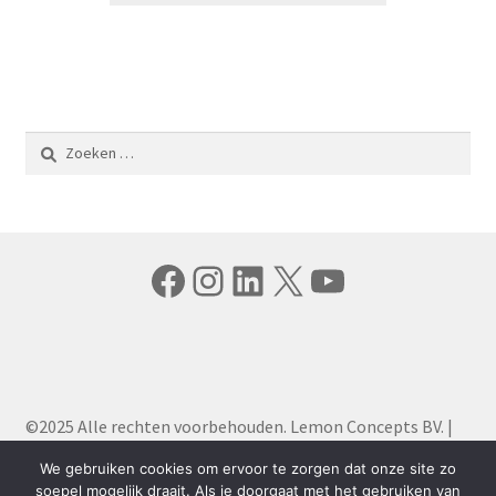
Zoeken
naar:
Facebook
Instagram
LinkedIn
X
YouTube
©2025 Alle rechten voorbehouden. Lemon Concepts BV. |
Algemene Voorwaarden
|
Privacy Policy
We gebruiken cookies om ervoor te zorgen dat onze site zo
soepel mogelijk draait. Als je doorgaat met het gebruiken van