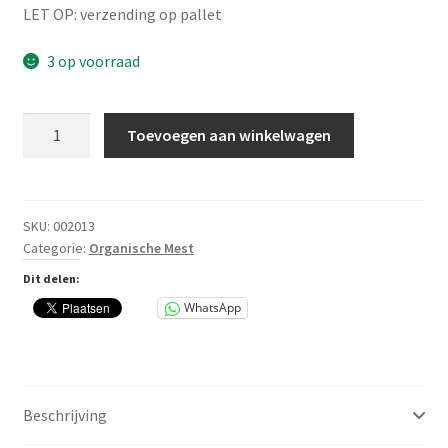
LET OP: verzending op pallet
3 op voorraad
ECOstyle
Toevoegen aan winkelwagen
OpMaat-
Kalk
20
kg
SKU:
002013
Categorie:
Organische Mest
aantal
Dit delen:
WhatsApp
Beschrijving