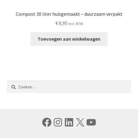
Compost 30 liter huisgemaakt – duurzaam verpakt
€
8,95
incl. BTW
Toevoegen aan winkelwagen
Zoeken
naar:
Facebook
Instagram
LinkedIn
X
YouTube