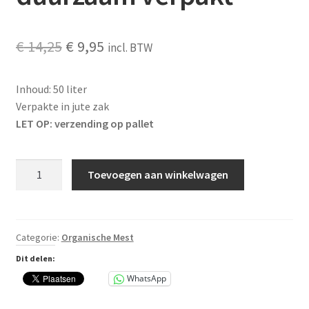
Oorspronkelijke
Huidige
€
14,25
€
9,95
incl. BTW
prijs
prijs
Inhoud: 50 liter
was:
is:
Verpakte in jute zak
€ 14,25.
€ 9,95.
LET OP: verzending op pallet
Compost
Toevoegen aan winkelwagen
50
liter
huisgemaakt
-
Categorie:
Organische Mest
duurzaam
Dit delen:
verpakt
WhatsApp
aantal