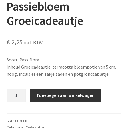
Passiebloem
Groeicadeautje
€
2,25
incl. BTW
Soort: Passiflora
Inhoud Groeicadeautje: terracotta bloempotje van 5 cm.
hoog, inclusief een zakje zaden en potgrondtabletje.
Passiebloem
Toevoegen aan winkelwagen
Groeicadeautje
aantal
SKU:
007008
Categorie:
Cadeautip