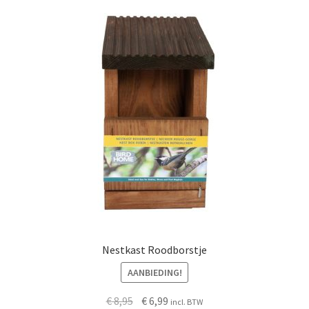
Nestkast Roodborstje
AANBIEDING!
Oorspronkelijke
Huidige
€
8,95
€
6,99
incl. BTW