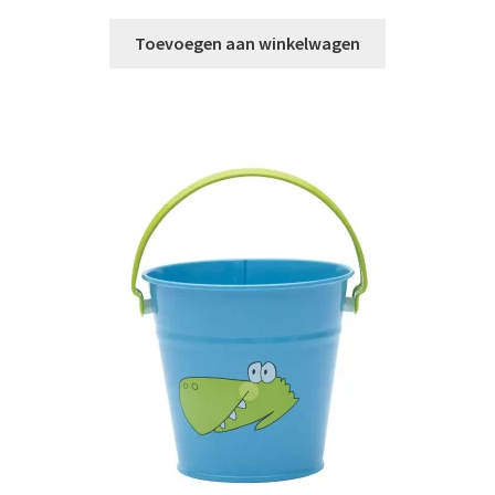
prijs
prijs
was:
is:
Toevoegen aan winkelwagen
€ 8,95.
€ 6,99.