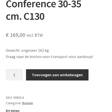
Conference 30-35
cm. C130
€
169,00
incl. BTW
Gewicht: ongeveer 162 kg
Vraag naar de kosten voor transport voor aankoop!
Perenboom
Toevoegen aan winkelwagen
Conference
30-
35
cm. C130
SKU:
008014
Categorie:
Bomen
aantal
Dit delen: