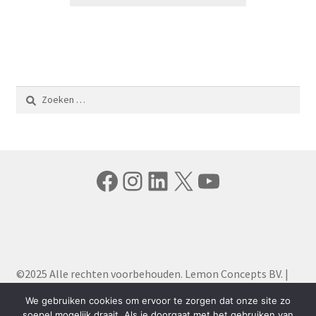
Zoeken
naar:
Facebook
Instagram
LinkedIn
X
YouTube
©2025 Alle rechten voorbehouden. Lemon Concepts BV. |
Algemene Voorwaarden
|
Privacy Policy
We gebruiken cookies om ervoor te zorgen dat onze site zo
soepel mogelijk draait. Als je doorgaat met het gebruiken van