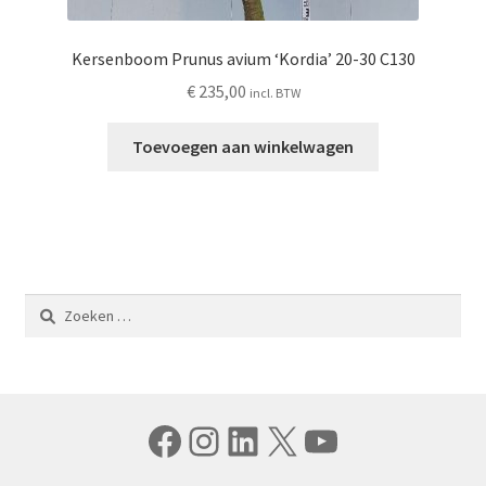
Kersenboom Prunus avium ‘Kordia’ 20-30 C130
€
235,00
incl. BTW
Toevoegen aan winkelwagen
Zoeken
naar:
Facebook
Instagram
LinkedIn
X
YouTube