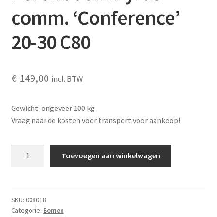
comm. ‘Conference’
20-30 C80
€
149,00
incl. BTW
Gewicht: ongeveer 100 kg
Vraag naar de kosten voor transport voor aankoop!
Perenboom
Toevoegen aan winkelwagen
Pyrus
comm.
'Conference'
20-
SKU:
008018
Categorie:
Bomen
30 C80