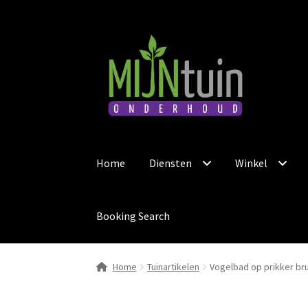
Ga
Ga
door
naar
naar
de
navigatie
inhoud
Home
Diensten
Winkel
Booking Search
Home
Tuinartikelen
Vogelbad op prikker bru