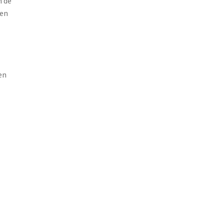
n de
een
en