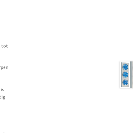
k tot
rpen
is
dig