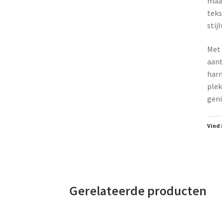
maar
teks
stij
Met 
aant
harm
plek
geni
Vind 
Gerelateerde producten