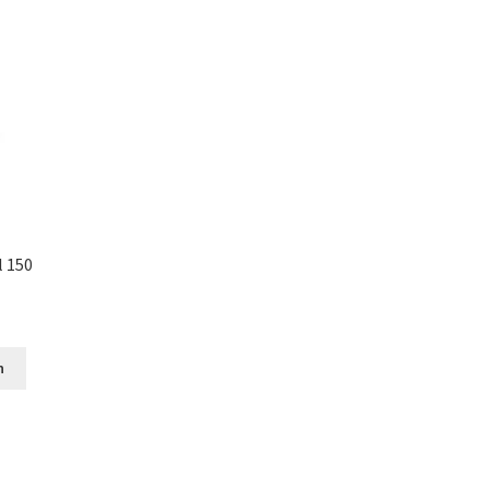
l 150
n