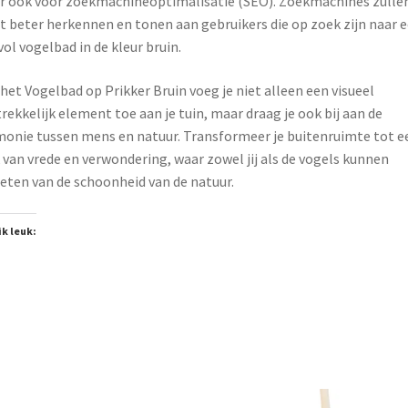
 ook voor zoekmachineoptimalisatie (SEO). Zoekmachines zulle
t beter herkennen en tonen aan gebruikers die op zoek zijn naar 
lvol vogelbad in de kleur bruin.
het Vogelbad op Prikker Bruin voeg je niet alleen een visueel
rekkelijk element toe aan je tuin, maar draag je ook bij aan de
onie tussen mens en natuur. Transformeer je buitenruimte tot e
 van vrede en verwondering, waar zowel jij als de vogels kunnen
eten van de schoonheid van de natuur.
ik leuk: