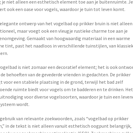
 je niet alleen een esthetisch element toe aan je buitenruimte. Je
ert ook een oase voor vogels, waardoor je tuin tot leven komt.
elegante ontwerp van het vogelbad op prikker bruin is niet alleen
tioneel, maar voegt ook een vleugje rustieke charme toe aan je
enomgeving. Gemaakt van hoogwaardig materiaal in een warme
ne tint, past het naadloos in verschillende tuinstijlen, van klassie
ern.
vogelbad is niet zomaar een decoratief element; het is ook ontwo
de behoeften van de gevederde vrienden in gedachten. De prikker
t voor een stabiele plaatsing in de grond, terwijl het bad zelf
oende ruimte biedt voor vogels om te badderen en te drinken. Het 
uitnodiging voor diverse vogelsoorten, waardoor je tuin een leven
ysteem wordt.
gebruik van relevante zoekwoorden, zoals “vogelbad op prikker
n,” in de tekst is niet alleen vanuit esthetisch oogpunt belangrijk,