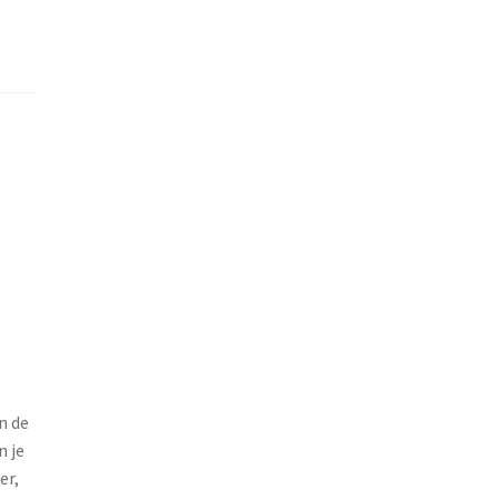
n de
n je
er,