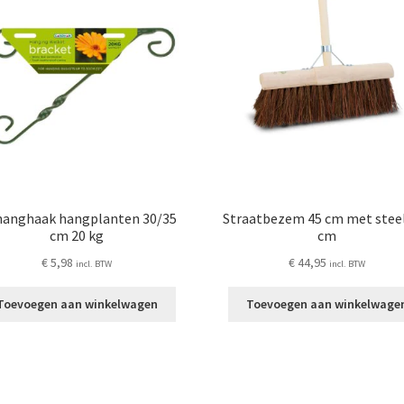
anghaak hangplanten 30/35
Straatbezem 45 cm met stee
cm 20 kg
cm
€
5,98
€
44,95
incl. BTW
incl. BTW
Toevoegen aan winkelwagen
Toevoegen aan winkelwage