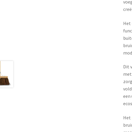
voeg
creë
Het 
func
buit
brui
mod
Dit 
met 
zorg
vold
een 
ecos
Het 
brui