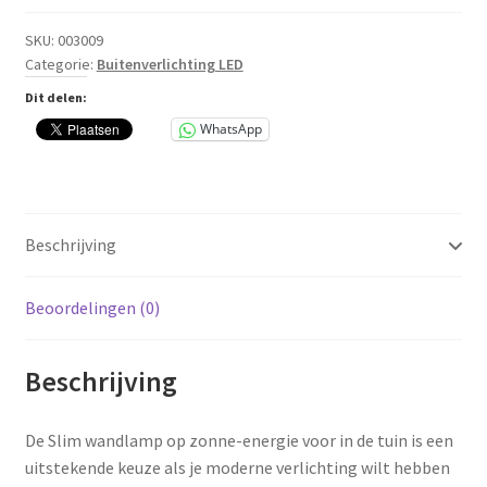
Slim
met
SKU:
003009
Categorie:
Buitenverlichting LED
36
leds
Dit delen:
aantal
WhatsApp
Beschrijving
Beoordelingen (0)
Beschrijving
De Slim wandlamp op zonne-energie voor in de tuin is een
uitstekende keuze als je moderne verlichting wilt hebben