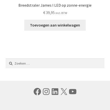
Breedstraler James I LED op zonne-energie
€
39,95
incl. BTW
Toevoegen aan winkelwagen
Zoeken
naar:
Facebook
Instagram
LinkedIn
X
YouTube