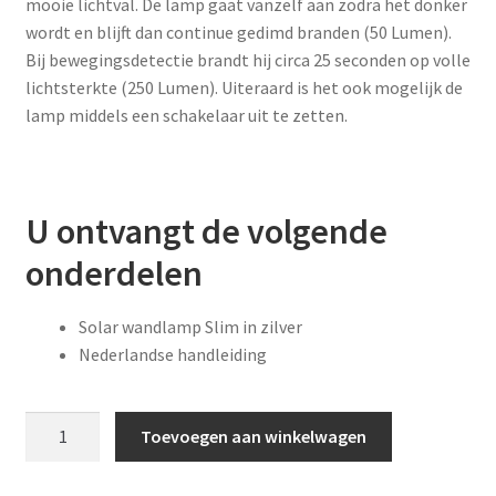
mooie lichtval. De lamp gaat vanzelf aan zodra het donker
wordt en blijft dan continue gedimd branden (50 Lumen).
Bij bewegingsdetectie brandt hij circa 25 seconden op volle
lichtsterkte (250 Lumen). Uiteraard is het ook mogelijk de
lamp middels een schakelaar uit te zetten.
U ontvangt de volgende
onderdelen
Solar wandlamp Slim in zilver
Nederlandse handleiding
Solar
Toevoegen aan winkelwagen
LED
wandlamp