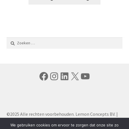
Zoeken
naar:
Facebook
Instagram
LinkedIn
X
YouTube
©2025 Alle rechten voorbehouden. Lemon Concepts BV. |
Algemene Voorwaarden
|
Privacy Policy
We gebruiken cookies om ervoor te zorgen dat onze site zo