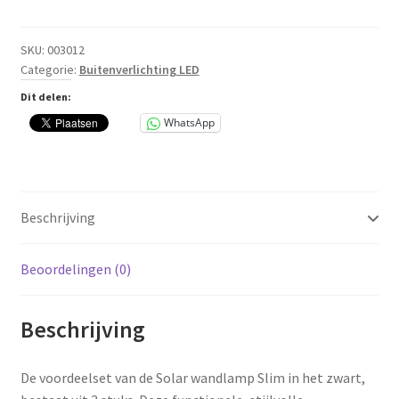
wandlamp
Slim
met
SKU:
003012
Categorie:
Buitenverlichting LED
sensor
Zwart
Dit delen:
-
WhatsApp
Voordeelset
3
stuks
aantal
Beschrijving
Beoordelingen (0)
Beschrijving
De voordeelset van de Solar wandlamp Slim in het zwart,