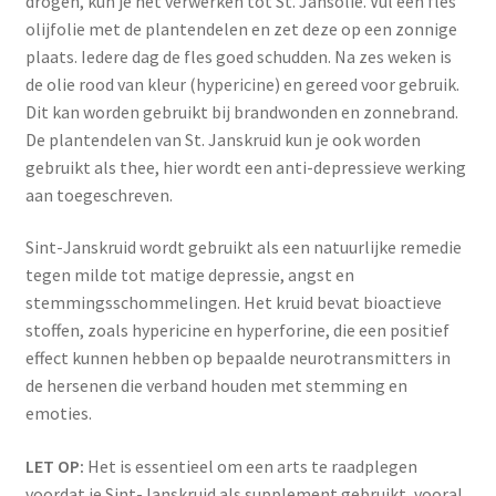
drogen, kun je het verwerken tot St. Jansolie. Vul een fles
olijfolie met de plantendelen en zet deze op een zonnige
plaats. Iedere dag de fles goed schudden. Na zes weken is
de olie rood van kleur (hypericine) en gereed voor gebruik.
Dit kan worden gebruikt bij brandwonden en zonnebrand.
De plantendelen van St. Janskruid kun je ook worden
gebruikt als thee, hier wordt een anti-depressieve werking
aan toegeschreven.
Sint-Janskruid wordt gebruikt als een natuurlijke remedie
tegen milde tot matige depressie, angst en
stemmingsschommelingen. Het kruid bevat bioactieve
stoffen, zoals hypericine en hyperforine, die een positief
effect kunnen hebben op bepaalde neurotransmitters in
de hersenen die verband houden met stemming en
emoties.
LET OP:
Het is essentieel om een arts te raadplegen
voordat je Sint-Janskruid als supplement gebruikt, vooral