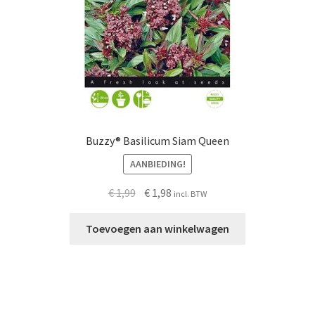
Buzzy® Basilicum Siam Queen
AANBIEDING!
Oorspronkelijke
Huidige
€
1,99
€
1,98
incl. BTW
prijs
prijs
was:
is:
Toevoegen aan winkelwagen
€ 1,99.
€ 1,98.