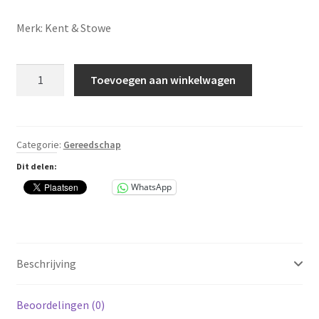
Merk: Kent & Stowe
Gratis
Toevoegen aan winkelwagen
snoeischaar
bij
aankoop
Takkenschaar
Categorie:
Gereedschap
aantal
Dit delen:
WhatsApp
Beschrijving
Beoordelingen (0)