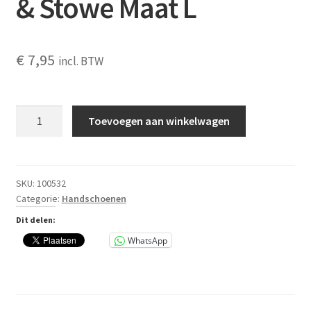
& Stowe Maat L
€
7,95
incl. BTW
Tuin
Toevoegen aan winkelwagen
handschoen
Kent
&
Stowe
SKU:
100532
Categorie:
Handschoenen
Maat
L
Dit delen:
aantal
WhatsApp