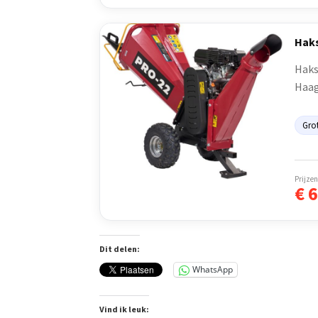
Haks
Haks
Haag.
Gro
Prijzen
€
6
Dit delen:
WhatsApp
Vind ik leuk: