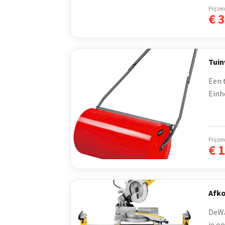
Prijzen
€
3
Tuin
Een 
Einhe
Prijzen
€
1
Afko
DeWa
je op