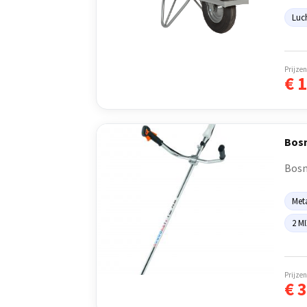
Luc
Prijzen
€
1
Bosm
Bosma
Met
2 MI
Prijzen
€
3