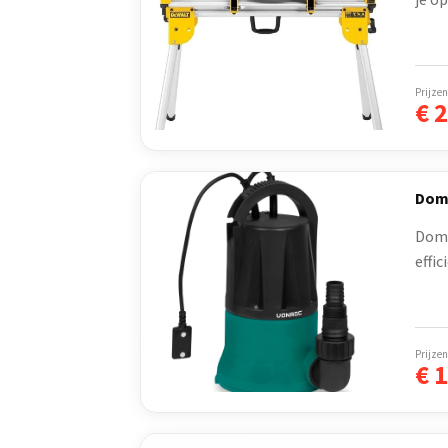
Prijzen
€
2
Dom
Domp
effic
Prijzen
€
1