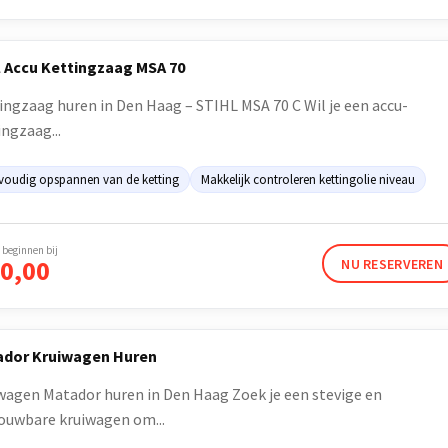
l Accu Kettingzaag MSA 70
ingzaag huren in Den Haag – STIHL MSA 70 C Wil je een accu-
ingzaag...
voudig opspannen van de ketting
Makkelijk controleren kettingolie niveau
 beginnen bij
0,00
NU RESERVEREN
dor Kruiwagen Huren
wagen Matador huren in Den Haag Zoek je een stevige en
ouwbare kruiwagen om...