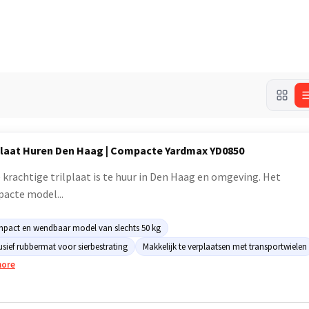
plaat Huren Den Haag | Compacte Yardmax YD0850
 krachtige trilplaat is te huur in Den Haag en omgeving. Het
acte model...
pact en wendbaar model van slechts 50 kg
usief rubbermat voor sierbestrating
Makkelijk te verplaatsen met transportwielen
more