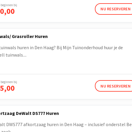
 beginnen bij
0,00
NU RESERVEREN
wals/ Grasroller Huren
tuinwals huren in Den Haag? Bij Mijn Tuinonderhoud huur je de
ll tuinwals....
 beginnen bij
5,00
NU RESERVEREN
rtzaag DeWalt DS777 Huren
lt DWS777 afkortzaag huren in Den Haag – inclusief onderstel B
 zoek...