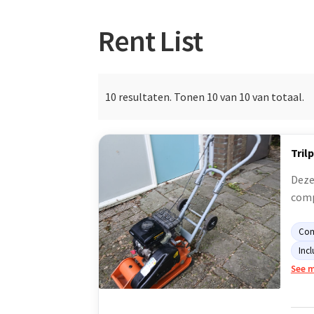
Rent List
10
resultaten. Tonen
10
van 10 van totaal.
Tril
Deze
comp
Com
Incl
See 