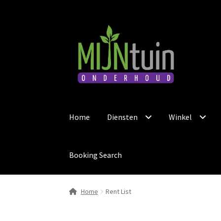
Ga
Ga
door
naar
naar
de
navigatie
inhoud
Home
Diensten
Winkel
Booking Search
Home
Rent List