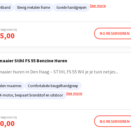
See more
htband
Stevig metalen frame
Goede handgrepen
 beginnen bij
5,00
NU RESERVEREN
aaier Stihl FS 55 Benzine Huren
aier huren in Den Haag – STIHL FS 55 Wil je je tuin netjes...
alen maaimes
Comfortabele beugelhandgreep
See more
X-motor, bespaart brandstof en uitstoor
 beginnen bij
0,00
NU RESERVEREN