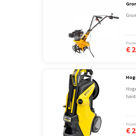
Gron
Grond
Prijzen
€
2
Hoge
Hoge
hardn
Prijzen
€
2