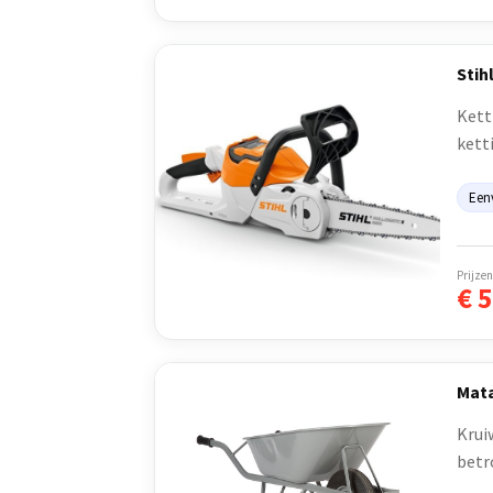
Stih
Kett
kett
Een
Prijzen
€
5
Mata
Krui
betr