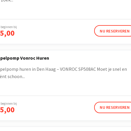
 beginnen bij
5,00
NU RESERVEREN
pelpomp Vonroc Huren
elpomp huren in Den Haag – VONROC SP508AC Moet je snel en
iënt schoon...
 beginnen bij
5,00
NU RESERVEREN