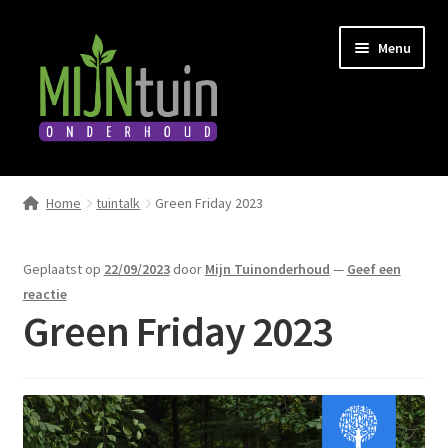
Ga
Ga
Menu
door
naar
naar
de
navigatie
inhoud
Home
Home
tuintalk
Green Friday 2023
Submen
Diensten
uitvou
Geplaatst op
22/09/2023
door
Mijn Tuinonderhoud
—
Geef een
Submen
Winkel
reactie
uitvou
Green Friday 2023
Boeken
Afspraak maken
Tuintalk