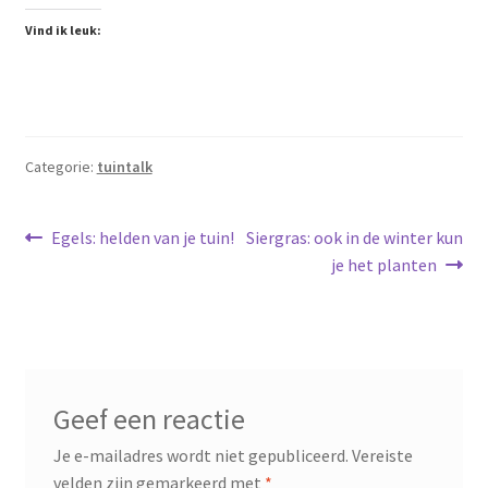
Vind ik leuk:
Categorie:
tuintalk
Bericht
Vorig
Volgend
Egels: helden van je tuin!
Siergras: ook in de winter kun
bericht:
bericht:
je het planten
navigatie
Geef een reactie
Je e-mailadres wordt niet gepubliceerd.
Vereiste
velden zijn gemarkeerd met
*