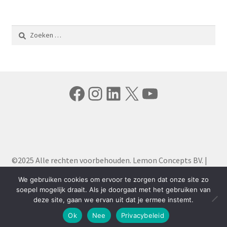
Zoeken
naar:
Facebook
Instagram
LinkedIn
X
YouTube
©2025 Alle rechten voorbehouden. Lemon Concepts BV. |
Algemene Voorwaarden
|
Privacy Policy
We gebruiken cookies om ervoor te zorgen dat onze site zo
soepel mogelijk draait. Als je doorgaat met het gebruiken van
deze site, gaan we ervan uit dat je ermee instemt.
0
Ok
Nee
Privacybeleid
Zoeken
Zoeken