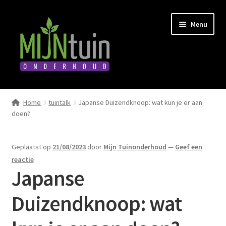
Ga
Ga
Menu
door
naar
naar
de
navigatie
inhoud
Home
Home
tuintalk
Japanse Duizendknoop: wat kun je er aan
Submen
doen?
Diensten
uitvou
Submen
Winkel
Geplaatst op
21/08/2023
door
Mijn Tuinonderhoud
—
Geef een
uitvou
reactie
Boeken
Japanse
Duizendknoop: wat
Afspraak maken
Tuintalk