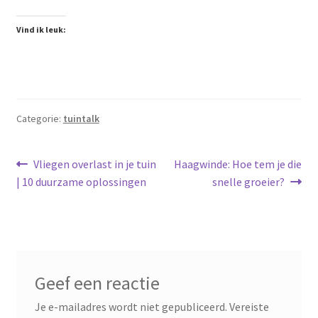
Vind ik leuk:
Categorie:
tuintalk
Bericht
Vorig
Volgend
Vliegen overlast in je tuin
Haagwinde: Hoe tem je die
bericht:
bericht:
| 10 duurzame oplossingen
snelle groeier?
navigatie
Geef een reactie
Je e-mailadres wordt niet gepubliceerd.
Vereiste