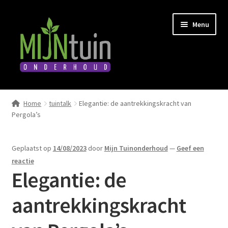
Ga
Ga
Menu
door
naar
naar
de
navigatie
inhoud
Home
Home
tuintalk
Elegantie: de aantrekkingskracht van
Submen
Pergola’s
Diensten
uitvou
Submen
Winkel
Geplaatst op
14/08/2023
door
Mijn Tuinonderhoud
—
Geef een
uitvou
reactie
Boeken
Elegantie: de
aantrekkingskracht
Afspraak maken
Tuintalk