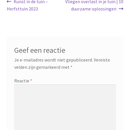
Bericht
Vorig
Volgend
Kunst in de tuin –
Vliegen overlast in je tuin | 10
bericht:
bericht:
Herfsttuin 2023
duurzame oplossingen
navigatie
Geef een reactie
Je e-mailadres wordt niet gepubliceerd.
Vereiste
velden zijn gemarkeerd met
*
Reactie
*