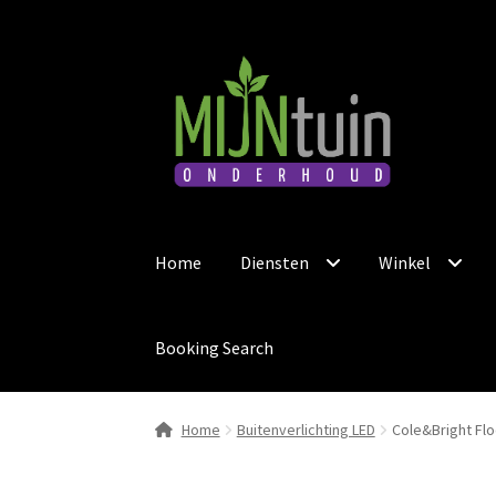
Ga
Ga
door
naar
naar
de
navigatie
inhoud
Home
Diensten
Winkel
Booking Search
Home
Buitenverlichting LED
Cole&Bright Flo