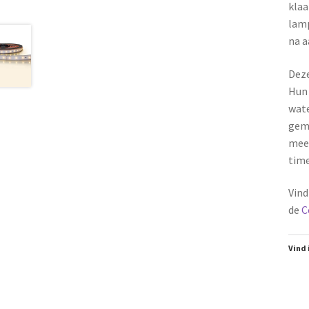
klaa
lamp
na a
Deze
Hun 
wate
gema
mee.
time
Vind
de
C
Vind 