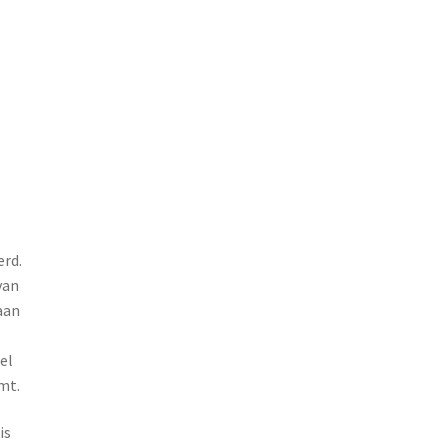
rd.
van
aan
el
mt.
is