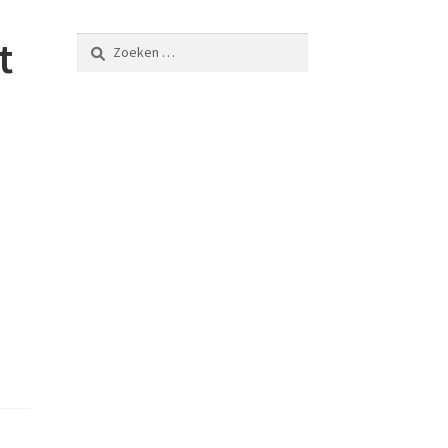
t
Zoeken
naar:
n