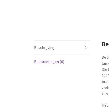
Be
Beschrijving
De S
Beoordelingen (0)
lume
Die 
120°
bran
zoda
kun 
Het 