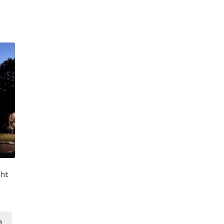
ght
n