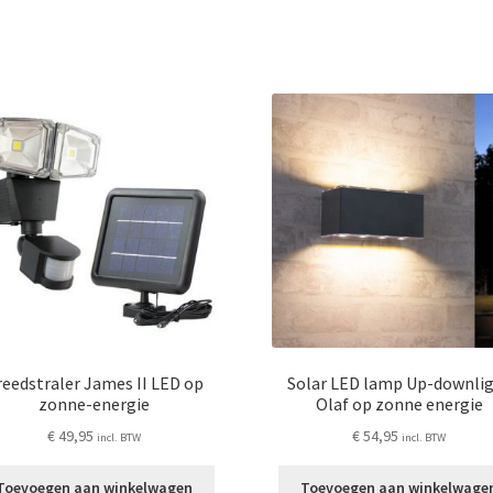
eedstraler James II LED op
Solar LED lamp Up-downli
zonne-energie
Olaf op zonne energie
€
49,95
€
54,95
incl. BTW
incl. BTW
Toevoegen aan winkelwagen
Toevoegen aan winkelwage