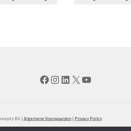
Facebook
Instagram
LinkedIn
X
YouTube
ncepts BV. |
Algemene Voorwaarden
|
Privacy Policy