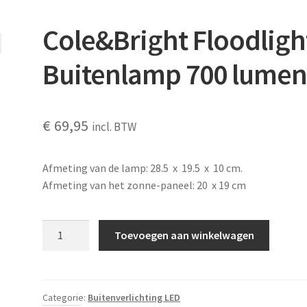
Cole&Bright Floodligh
Buitenlamp 700 lume
€
69,95
incl. BTW
Afmeting van de lamp: 28.5 x 19.5 x 10 cm.
Afmeting van het zonne-paneel: 20 x 19 cm
Cole&Bright
Toevoegen aan winkelwagen
Floodlight
Buitenlamp
700
lumen
Categorie:
Buitenverlichting LED