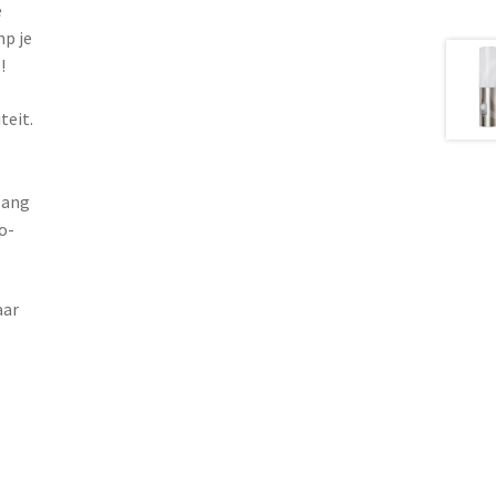
e
mp je
!
teit.
lang
o-
aar