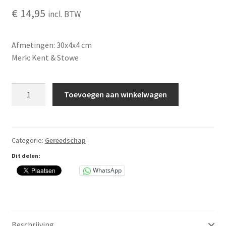
€
14,95
incl. BTW
Afmetingen: 30x4x4 cm
Merk: Kent & Stowe
Kent
Toevoegen aan winkelwagen
&
Stowe
Bollenplanter
met
Categorie:
Gereedschap
korte
Dit delen:
steel
WhatsApp
aantal
Beschrijving