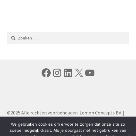
Zoeken
naar:
Facebook
Instagram
LinkedIn
X
YouTube
©2025 Alle rechten voorbehouden. Lemon Concepts BV. |
Algemene Voorwaarden
|
Privacy Policy
We gebruiken cookies om ervoor te zorgen dat onze site zo
soepel mogelijk draait. Als je doorgaat met het gebruiken van