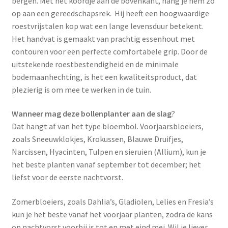
bergen. Met het koordje aan de bovenkant, hang je hem zo
op aan een gereedschapsrek. Hij heeft een hoogwaardige
roestvrijstalen kop wat een lange levensduur betekent.
Het handvat is gemaakt van prachtig essenhout met
contouren voor een perfecte comfortabele grip. Door de
uitstekende roestbestendigheid en de minimale
bodemaanhechting, is het een kwaliteitsproduct, dat
plezierig is om mee te werken in de tuin.
Wanneer mag deze bollenplanter aan de slag
?
Dat hangt af van het type bloembol. Voorjaarsbloeiers,
zoals Sneeuwklokjes, Krokussen, Blauwe Druifjes,
Narcissen, Hyacinten, Tulpen en sieruien (Allium), kun je
het beste planten vanaf september tot december; het
liefst voor de eerste nachtvorst.
Zomerbloeiers, zoals Dahlia’s, Gladiolen, Lelies en Fresia’s
kun je het beste vanaf het voorjaar planten, zodra de kans
op nachtvorst voorbij is tot en met eind mei. Wil je liever