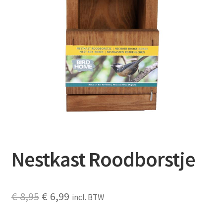
Contact
Booking Search
Nestkast Roodborstje
Oorspronkelijke
Huidige
€
8,95
€
6,99
incl. BTW
prijs
prijs