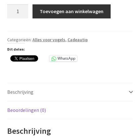
was:
is:
Nestkast
Toevoegen aan winkelwagen
Roodborstje
€ 8,95.
€ 6,99.
aantal
Categorieën:
Alles voor vogels
,
Cadeautip
Dit delen:
WhatsApp
Beschrijving
Beoordelingen (0)
Beschrijving