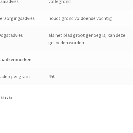
aaiadvies
vollegrond
erzorgingsadvies
houdt grond voldoende vochtig
ogstadvies
als het blad groot genoeg is, kan deze
gesneden worden
Zaadkenmerken
aden per gram
450
ik leuk: