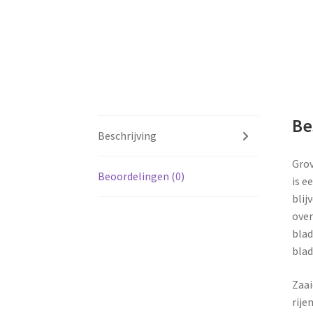
Be
Beschrijving
Grov
Beoordelingen (0)
is e
blij
over
blad
blad
Zaai
rije