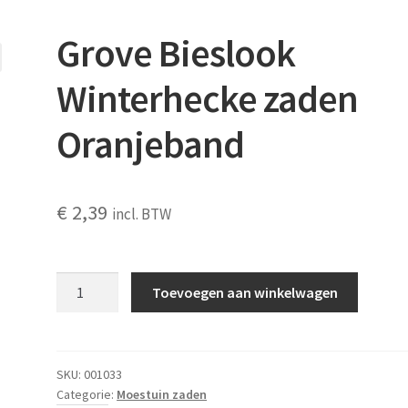
Grove Bieslook
Winterhecke zaden
Oranjeband
€
2,39
incl. BTW
Grove
Toevoegen aan winkelwagen
Bieslook
Winterhecke
zaden
Oranjeband
SKU:
001033
Categorie:
Moestuin zaden
aantal