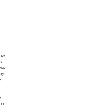
 Het
an
zaai
ige
t
e
p een