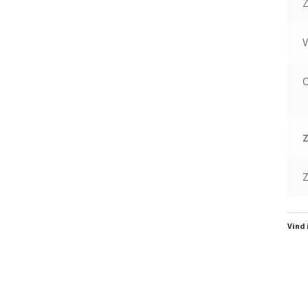
Z
V
O
Z
Vind 