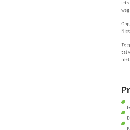
iets
wegn
Oogs
Niet
Toep
tal 
met 
P
For
Dik
Blad