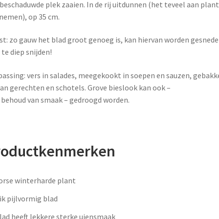
 beschaduwde plek zaaien. In de rij uitdunnen (het teveel aan plan
emen), op 35 cm.
t: zo gauw het blad groot genoeg is, kan hiervan worden gesnede
 te diep snijden!
assing: vers in salades, meegekookt in soepen en sauzen, gebakk
van gerechten en schotels. Grove bieslook kan ook –
behoud van smaak – gedroogd worden.
roductkenmerken
se winterharde plant
 pijlvormig blad
 heeft lekkere sterke uiensmaak