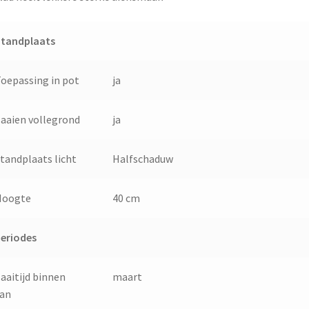
Standplaats
oepassing in pot
ja
aaien vollegrond
ja
tandplaats licht
Halfschaduw
Hoogte
40 cm
eriodes
aaitijd binnen
maart
van