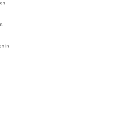
ten
n.
en in