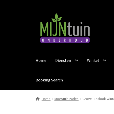
Ga
Ga
door
naar
naar
de
navigatie
inhoud
Home
Diensten
Winkel
Booking Search
Home
Moestuin zaden
Grove Bieslook Win