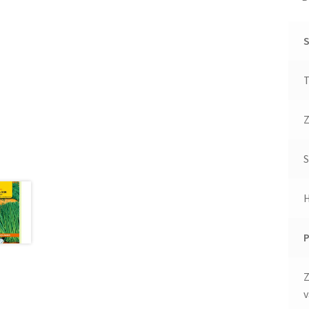
T
Z
S
P
Z