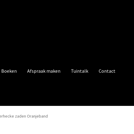
Boeken
Afspraak maken
Tuintalk
Contact
terhecke zaden Oranjeband