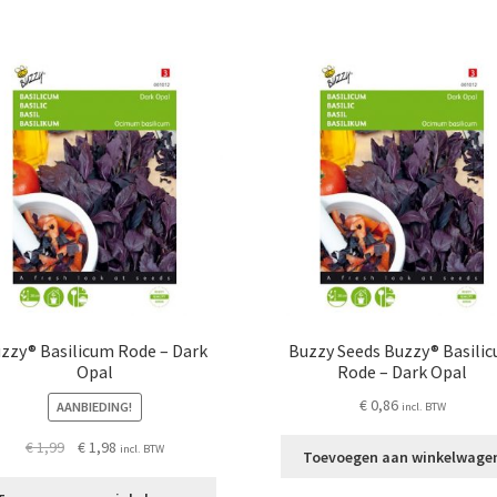
zzy® Basilicum Rode – Dark
Buzzy Seeds Buzzy® Basili
Opal
Rode – Dark Opal
€
0,86
AANBIEDING!
incl. BTW
Oorspronkelijke
Huidige
€
1,99
€
1,98
incl. BTW
Toevoegen aan winkelwage
prijs
prijs
was:
is: