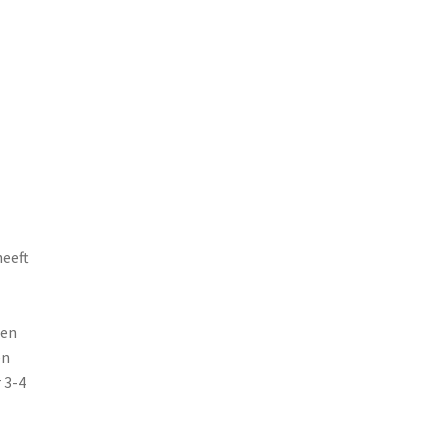
eeft
men
en
 3-4