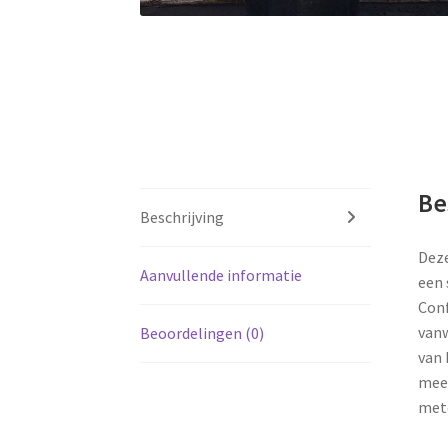
Be
Beschrijving
Deze
Aanvullende informatie
een 
Conf
vanw
Beoordelingen (0)
van 
mees
mete