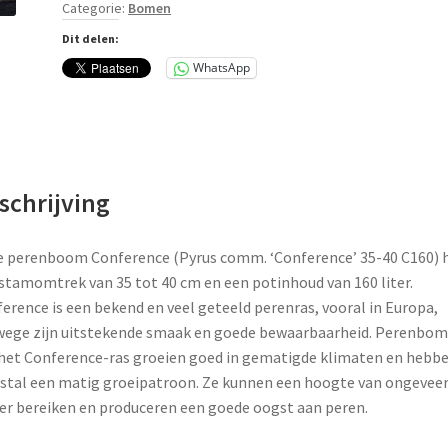
Categorie:
Bomen
aantal
Dit delen:
WhatsApp
schrijving
 perenboom Conference (Pyrus comm. ‘Conference’ 35-40 C160) h
stamomtrek van 35 tot 40 cm en een potinhoud van 160 liter.
erence is een bekend en veel geteeld perenras, vooral in Europa,
ege zijn uitstekende smaak en goede bewaarbaarheid. Perenbo
het Conference-ras groeien goed in gematigde klimaten en hebb
tal een matig groeipatroon. Ze kunnen een hoogte van ongeveer
r bereiken en produceren een goede oogst aan peren.