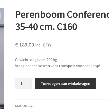
Perenboom Conferen
35-40 cm. C160
€
189,00
incl. BTW
Gewicht: ongeveer 200 kg
Vraag naar de kosten voor transport voor aankoop!
Perenboom
Toevoegen aan winkelwagen
Conference
35-
40
cm. C160
SKU:
008012