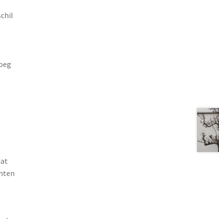
chil
voeg
dat
chten