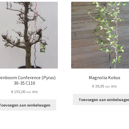
renboom Conference (Pyrus)
Magnolia Kobus
30-35 C110
€
39,95
incl. BTW
€
155,00
incl. BTW
Toevoegen aan winkelwage
Toevoegen aan winkelwagen