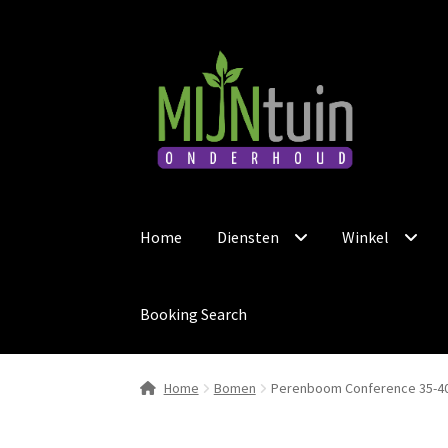
Ga
Ga
door
naar
naar
de
navigatie
inhoud
Home
Diensten
Winkel
Booking Search
Home
Bomen
Perenboom Conference 35-40