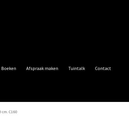
Boeken
Afspraak maken
Tuintalk
Contact
 cm. C160