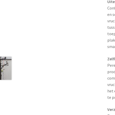
Uite
Conf
en s
vruc
tuss
toep
plak
smaa
Zelf
Pere
prod
comp
vruc
het 
te p
Ver