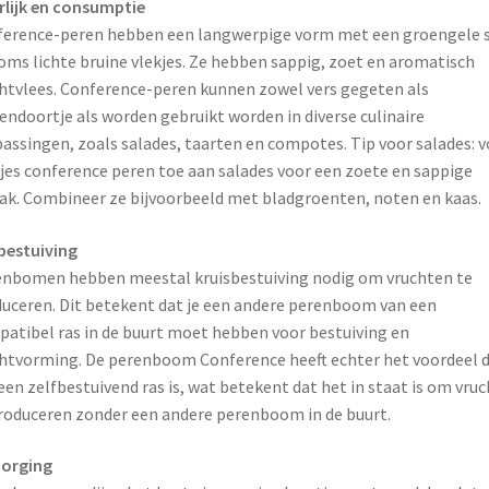
rlijk en consumptie
erence-peren hebben een langwerpige vorm met een groengele s
oms lichte bruine vlekjes. Ze hebben sappig, zoet en aromatisch
htvlees. Conference-peren kunnen zowel vers gegeten als
endoortje als worden gebruikt worden in diverse culinaire
assingen, zoals salades, taarten en compotes. Tip voor salades: 
jes conference peren toe aan salades voor een zoete en sappige
k. Combineer ze bijvoorbeeld met bladgroenten, noten en kaas.
bestuiving
nbomen hebben meestal kruisbestuiving nodig om vruchten te
uceren. Dit betekent dat je een andere perenboom van een
atibel ras in de buurt moet hebben voor bestuiving en
htvorming. De perenboom Conference heeft echter het voordeel 
een zelfbestuivend ras is, wat betekent dat het in staat is om vru
roduceren zonder een andere perenboom in de buurt.
zorging