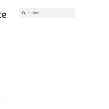
ce
Zoeken
naar: