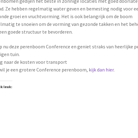
nbomen gedijen het beste in zonnige locaties met goed doorlat
d. Ze hebben regelmatig water geven en bemesting nodig voor e
nde groei en vruchtvorming. Het is ook belangrijk om de boom
lmatig te snoeien om de vorming van gezonde takken en het beh
een goede structuur te bevorderen.
 nu deze perenboom Conference en geniet straks van heerlijke p
eigen tuin.
g naar de kosten voor transport
wil je een grotere Conference perenboom,
kijk dan hier
.
ik leuk: