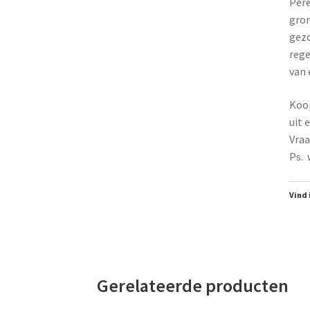
Pere
gron
gezo
rege
van 
Koop
uit 
Vraa
Ps. 
Vind 
Gerelateerde producten