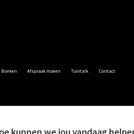
Boeken
Afspraak maken
Tuintalk
Contact
oe kunnen we jou vandaag helpe