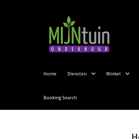
Ga
Ga
door
naar
naar
de
navigatie
inhoud
Home
Diensten
Winkel
Booking Search
H